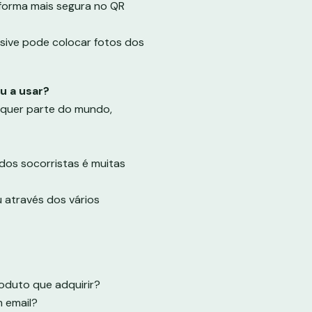
forma mais segura no QR
usive pode colocar fotos dos
u a usar?
lquer parte do mundo,
 dos socorristas é muitas
através dos vários
oduto que adquirir?
m email?