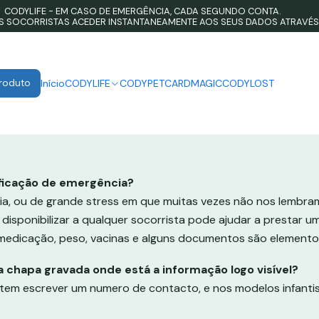
CODYLIFE - EM CASO DE EMERGÊNCIA, CADA SEGUNDO CONTA.
Home
Perguntas Frequentes
Perguntas Frequentes
OS SOCORRISTAS ACEDER INSTANTANEAMENTE AOS SEUS DADOS ATRAVÉS
PUBLICADO EM 1/23/2026
Perguntas Frequentes
Produto
Início
CODYLIFE
CODYPET
CARDMAGIC
CODYLOST
Perguntas Frequentes
ificação de emergência?
a, ou de grande stress em que muitas vezes não nos lembram
sponibilizar a qualquer socorrista pode ajudar a prestar um a
 medicação, peso, vacinas e alguns documentos são elemento
 chapa gravada onde está a informação logo visível?
ntem escrever um numero de contacto, e nos modelos infant