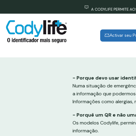
A CODYLIFE PERMITE A
Activar seu 
- Porque devo usar ident
Numa situação de emergênci
a informação que podermos di
Informações como alergias,
- Porquê um QR e não uma
Os modelos Codylife, permi
informação.