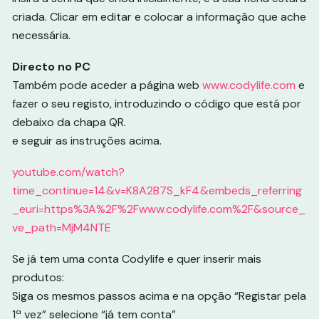
criada. Clicar em editar e colocar a informação que ache
necessária.
Directo no PC
Também pode aceder a página web
www.codylife.com
e
fazer o seu registo, introduzindo o código que está por
debaixo da chapa QR.
e seguir as instruções acima.
youtube.com/watch?
time_continue=14&v=K8A2B7S_kF4&embeds_referring
_euri=https%3A%2F%2Fwww.codylife.com%2F&source_
ve_path=MjM4NTE
Se já tem uma conta Codylife e quer inserir mais
produtos:
Siga os mesmos passos acima e na opção “Registar pela
1ª vez” selecione “já tem conta”