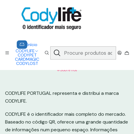
CODYLIFE - EM CASO DE EMERGÊNCIA, CADA SEGUNDO CONTA.
A CODYLIFE PERMITE AOS SOCORRISTAS ACEDER
INSTANTANEAMENTE AOS SEUS DADOS ATRAVÉS DE UM QR CODE
Saber mais
Início
Sobre nós
Sobre Nós
Início
CODYLIFE
PUBLICADO EM 23/01/2026
CODYPET
Sobre Nós
CARDMAGIC
CODYLOST
Sobre nós
CODYLIFE PORTUGAL representa e distribui a marca
CODYLIFE.
CODYLIFE é o identificador mais completo do mercado.
Baseado no código QR, oferece uma grande quantidade
de informações num pequeno espaço. Informações