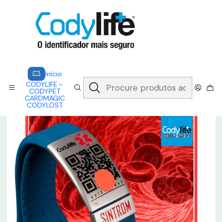
CODYLIFE - EM CASO DE EMERGÊNCIA, CADA SEGUNDO CONTA.
A CODYLIFE PERMITE AOS SOCORRISTAS ACEDER
INSTANTANEAMENTE AOS SEUS DADOS ATRAVÉS DE UM QR CODE
Saber mais
Início
CODYLIFE
MODELOS
URBAN
CODYLIFE - URBAN + CHAPA DE ALERTA MÉDICO
Início
CODYLIFE
CODYPET
CARDMAGIC
CODYLOST